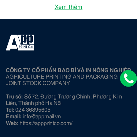
Xem thêm
CÔNG TY CỔ PHẨN BAO BÌ VÀ IN NÔNG NGHIỆP
AGRICULTURE PRINTING AND PACKAGING
JOINT STOCK COMPANY
Trụ sở:
Số 72, Đường Trường Chinh, Phường Kim
Liên, Thành phố Hà Nội
Tel:
024 36895605
Email:
info@ appmail.vn
Web:
https://appprintco.com/