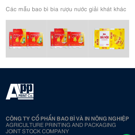
Các mẫu bao bì bia rượu nước giải khát khác
CÔNG TY CỔ PHẨN BAO BÌ VÀ IN NÔNG NGHIỆP
AGRICULTURE PRINTING AND PACKAGING
JOINT STOCK COMPANY