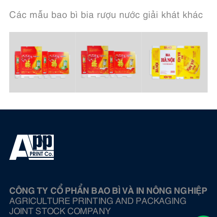
Các mẫu bao bì bia rượu nước giải khát khác
CÔNG TY CỔ PHẨN BAO BÌ VÀ IN NÔNG NGHIỆP
AGRICULTURE PRINTING AND PACKAGING
JOINT STOCK COMPANY