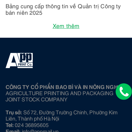
Bảng cung cấp thông tin về Quản trị Công ty
bán niên 2025
Xem thêm
CÔNG TY CỔ PHẨN BAO BÌ VÀ IN NÔNG NGHIỆP
AGRICULTURE PRINTING AND PACKAGING
JOINT STOCK COMPANY
Trụ sở:
Số 72, Đường Trường Chinh, Phường Kim
Liên, Thành phố Hà Nội
Tel:
024 36895605
Email:
info@ appmail.vn