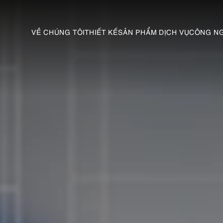
VỀ CHÚNG TÔI
THIẾT KẾ
SẢN PHẨM DỊCH VỤ
CÔNG N