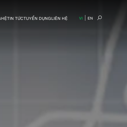
GHỆ
TIN TỨC
TUYỂN DỤNG
LIÊN HỆ
VI
EN