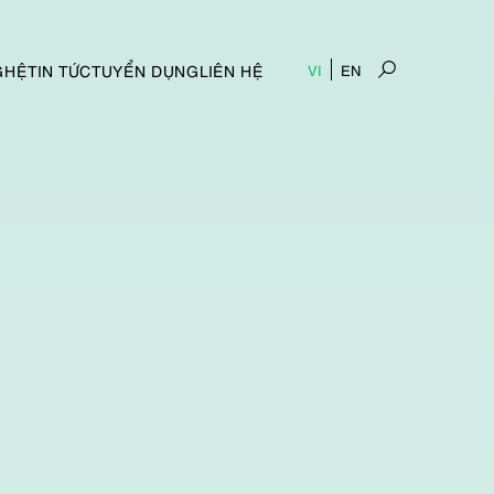
GHỆ
TIN TỨC
TUYỂN DỤNG
LIÊN HỆ
VI
EN