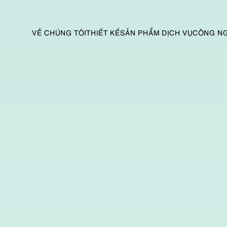
VỀ CHÚNG TÔI
THIẾT KẾ
SẢN PHẨM DỊCH VỤ
CÔNG N