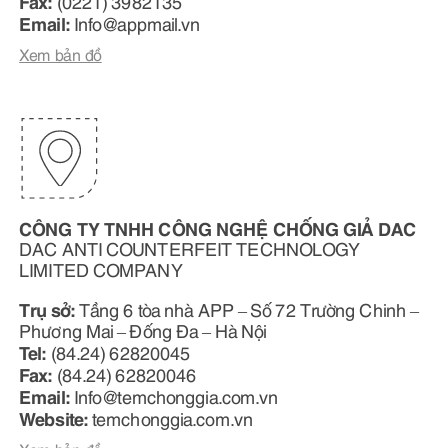
Fax:
(0221) 3982135
Email:
Info@ appmail.vn
Xem bản đồ
CÔNG TY TNHH CÔNG NGHỆ CHỐNG GIẢ DAC
DAC ANTI COUNTERFEIT TECHNOLOGY
LIMITED COMPANY
Trụ sở:
Tầng 6 tòa nhà APP – Số 72 Trường Chinh –
Phương Mai – Đống Đa – Hà Nội
Tel:
(84.24) 62820045
Fax:
(84.24) 62820046
Email:
Info@ temchonggia.com.vn
Website:
temchonggia.com.vn