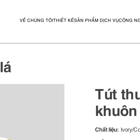
VỀ CHÚNG TÔI
THIẾT KẾ
SẢN PHẨM DỊCH VỤ
CÔNG N
lá
Tút th
khuôn
Chất liệu:
Ivory/C