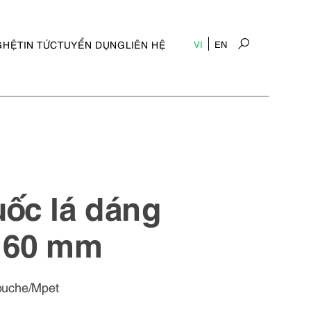
GHỆ
TIN TỨC
TUYỂN DỤNG
LIÊN HỆ
VI
EN
uốc lá dáng
 60 mm
ouche/Mpet