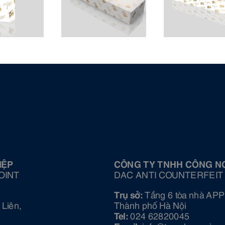
IỆP
CÔNG TY TNHH CÔNG N
OINT
DAC ANTI COUNTERFEIT
Trụ sở:
Tầng 6 tòa nhà APP
Liên,
Thành phố Hà Nội
Tel:
024 62820045