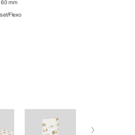
 60 mm
fset/Flexo