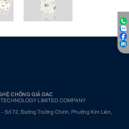
GHỆ CHỐNG GIẢ DAC
 TECHNOLOGY LIMITED COMPANY
 – Số 72, Đường Trường Chinh, Phường Kim Liên,