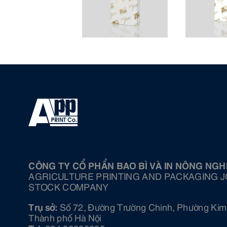
CÔNG TY CỔ PHẨN BAO BÌ VÀ IN NÔNG NGH
AGRICULTURE PRINTING AND PACKAGING J
STOCK COMPANY
Trụ sở:
Số 72, Đường Trường Chinh, Phường Kim 
Thành phố Hà Nội