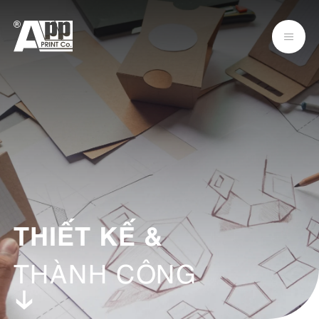
THIẾT KẾ
&
THÀNH CÔNG