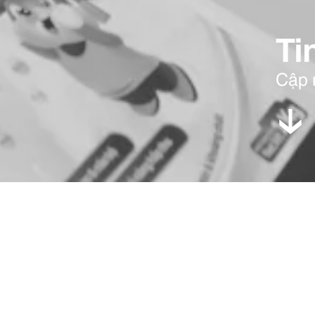
Ti
Cập 
DÀNH CHO DOANH NGHIỆP
TIN TỨC KHÁC