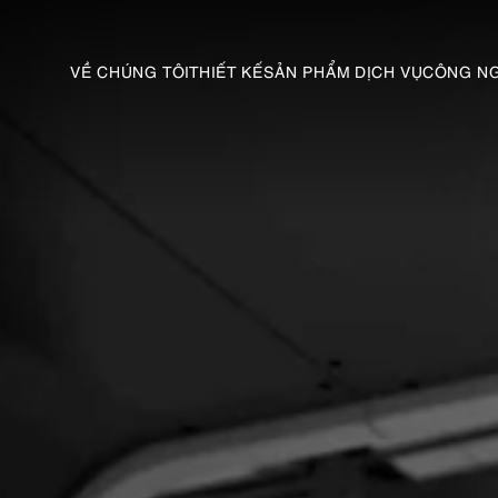
VỀ CHÚNG TÔI
THIẾT KẾ
SẢN PHẨM DỊCH VỤ
CÔNG N