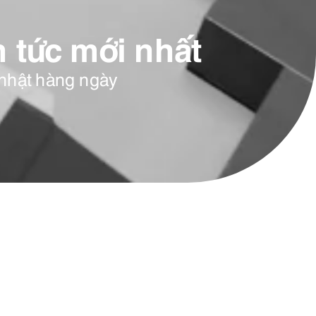
n tức mới nhất
nhật hàng ngày