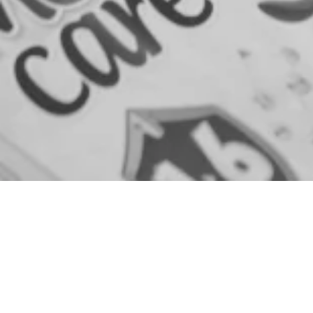
CON NGƯỜI APP
DÀNH CHO NHÀ ĐẦU TƯ