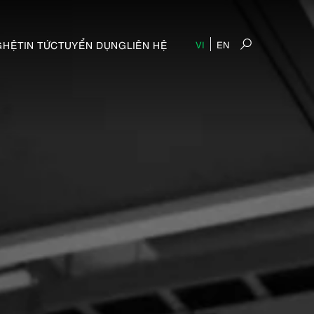
GHỆ
TIN TỨC
TUYỂN DỤNG
LIÊN HỆ
VI
EN