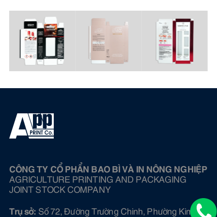
CÔNG TY CỔ PHẨN BAO BÌ VÀ IN NÔNG NGHIỆP
AGRICULTURE PRINTING AND PACKAGING
JOINT STOCK COMPANY
Trụ sở:
Số 72, Đường Trường Chinh, Phường Kim