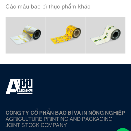
Các mẫu bao bì thực phẩm khác
CÔNG TY CỔ PHẨN BAO BÌ VÀ IN NÔNG NGHIỆP
AGRICULTURE PRINTING AND PACKAGING
JOINT STOCK COMPANY