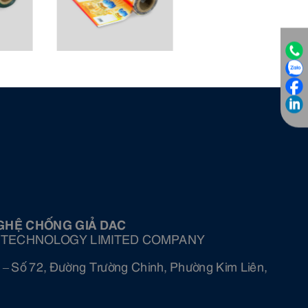
GHỆ CHỐNG GIẢ DAC
 TECHNOLOGY LIMITED COMPANY
 – Số 72, Đường Trường Chinh, Phường Kim Liên,