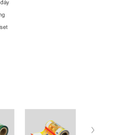
 đáy
ng
fset