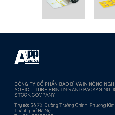
CÔNG TY CỔ PHẨN BAO BÌ VÀ IN NÔNG NGH
AGRICULTURE PRINTING AND PACKAGING J
STOCK COMPANY
Trụ sở:
Số 72, Đường Trường Chinh, Phường Kim 
Thành phố Hà Nội