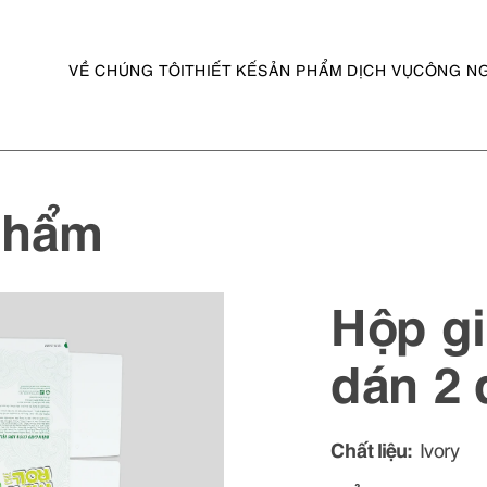
VỀ CHÚNG TÔI
THIẾT KẾ
SẢN PHẨM DỊCH VỤ
CÔNG N
 phẩm
Hộp g
dán 2 
Chất liệu:
Ivory