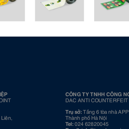
IỆP
CÔNG TY TNHH CÔNG N
OINT
DAC ANTI COUNTERFEIT
Trụ sở:
Tầng 6 tòa nhà APP
Liên,
Thành phố Hà Nội
Tel:
024 62820045