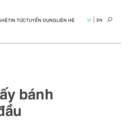
GHỆ
TIN TỨC
TUYỂN DỤNG
LIÊN HỆ
VI
EN
iấy bánh
đầu