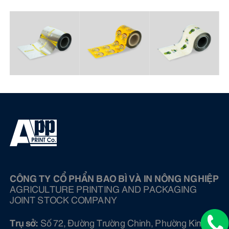
CÔNG TY CỔ PHẨN BAO BÌ VÀ IN NÔNG NGHIỆP
AGRICULTURE PRINTING AND PACKAGING
JOINT STOCK COMPANY
Trụ sở:
Số 72, Đường Trường Chinh, Phường Kim