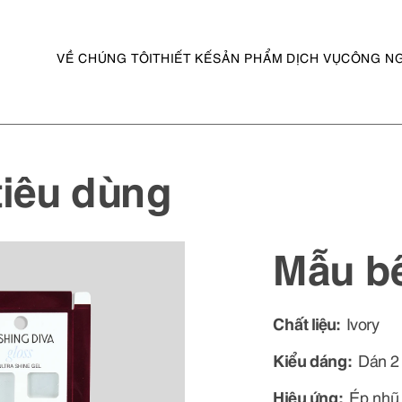
VỀ CHÚNG TÔI
THIẾT KẾ
SẢN PHẨM DỊCH VỤ
CÔNG N
tiêu dùng
Mẫu bế
Chất liệu:
Ivory
Kiểu dáng:
Dán 2
Hiệu ứng:
Ép nhũ 