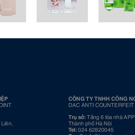
IỆP
CÔNG TY TNHH CÔNG N
OINT
DAC ANTI COUNTERFEIT
Trụ sở:
Tầng 6 tòa nhà APP
Liên,
Thành phố Hà Nội
Tel:
024 62820045