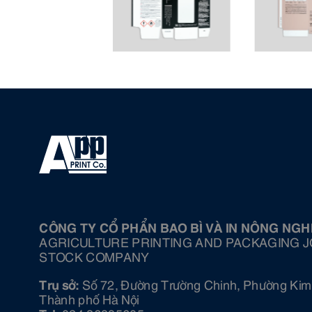
CÔNG TY CỔ PHẨN BAO BÌ VÀ IN NÔNG NGH
AGRICULTURE PRINTING AND PACKAGING J
STOCK COMPANY
Trụ sở:
Số 72, Đường Trường Chinh, Phường Kim 
Thành phố Hà Nội