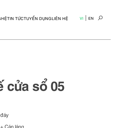
GHỆ
TIN TỨC
TUYỂN DỤNG
LIÊN HỆ
VI
EN
 cửa sổ 05
 đáy
+ Cán láng