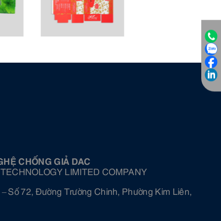
GHỆ CHỐNG GIẢ DAC
 TECHNOLOGY LIMITED COMPANY
 – Số 72, Đường Trường Chinh, Phường Kim Liên,