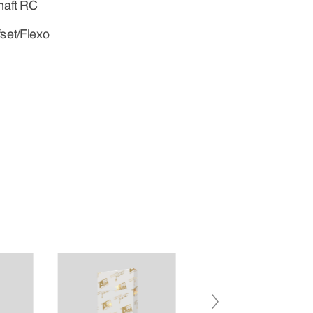
haft RC
fset/Flexo