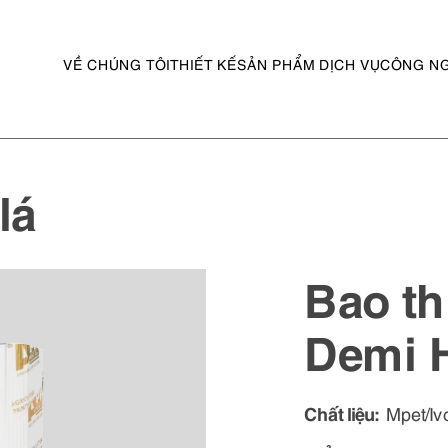
VỀ CHÚNG TÔI
THIẾT KẾ
SẢN PHẨM DỊCH VỤ
CÔNG N
lá
Bao th
Demi 
Chất liệu:
Mpet/Iv