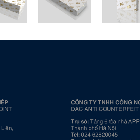
IỆP
CÔNG TY TNHH CÔNG N
OINT
DAC ANTI COUNTERFEIT
Trụ sở:
Tầng 6 tòa nhà APP
Liên,
Thành phố Hà Nội
Tel:
024 62820045