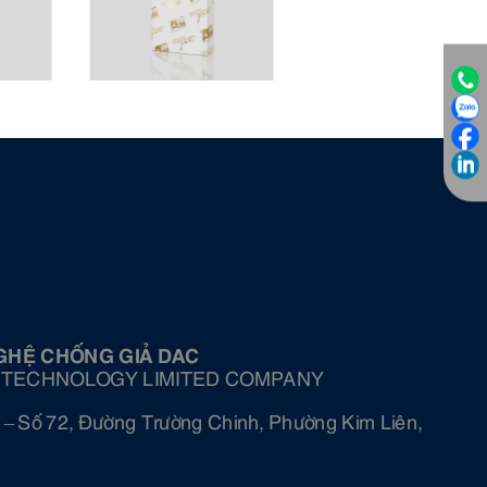
GHỆ CHỐNG GIẢ DAC
 TECHNOLOGY LIMITED COMPANY
 – Số 72, Đường Trường Chinh, Phường Kim Liên,