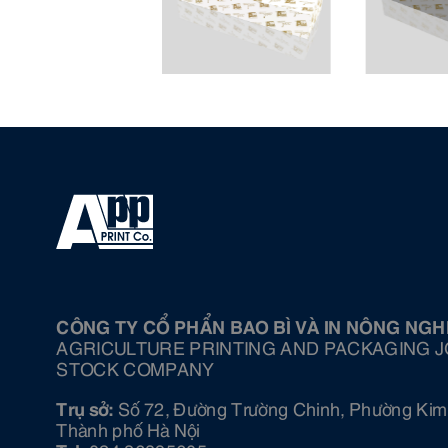
CÔNG TY CỔ PHẨN BAO BÌ VÀ IN NÔNG NGH
AGRICULTURE PRINTING AND PACKAGING J
STOCK COMPANY
Trụ sở:
Số 72, Đường Trường Chinh, Phường Kim 
Thành phố Hà Nội