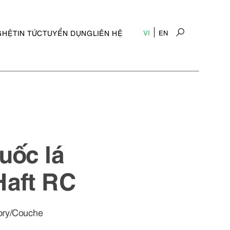
GHỆ
TIN TỨC
TUYỂN DỤNG
LIÊN HỆ
VI
EN
uốc lá
Haft RC
ory/Couche