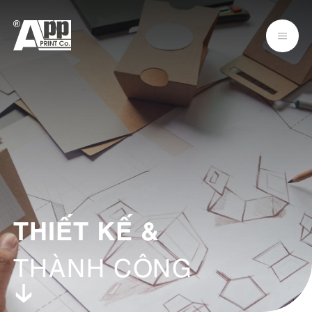
THIẾT KẾ
&
THÀNH CÔNG