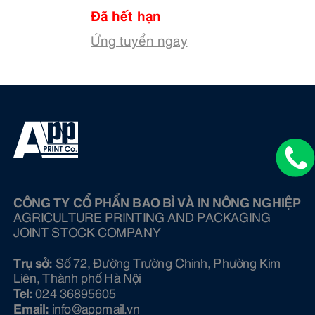
Đã hết hạn
Ứng tuyển ngay
CÔNG TY CỔ PHẨN BAO BÌ VÀ IN NÔNG NGHIỆP
AGRICULTURE PRINTING AND PACKAGING
JOINT STOCK COMPANY
Trụ sở:
Số 72, Đường Trường Chinh, Phường Kim
Liên, Thành phố Hà Nội
Tel:
024 36895605
Email:
info@ appmail.vn